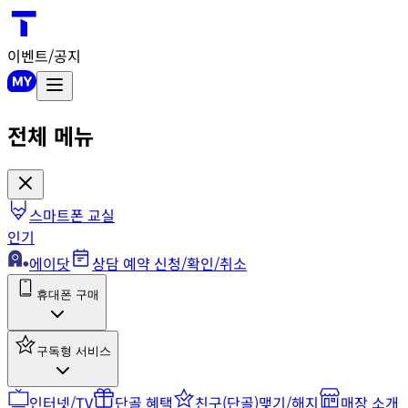
이벤트/공지
전체 메뉴
스마트폰 교실
인기
에이닷
상담 예약 신청/확인/취소
휴대폰 구매
구독형 서비스
인터넷/TV
단골 혜택
친구(단골)맺기/해지
매장 소개