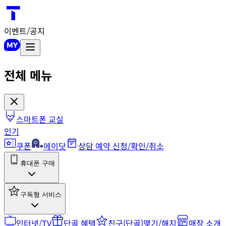
이벤트/공지
전체 메뉴
스마트폰 교실
인기
쿠폰
에이닷
상담 예약 신청/확인/취소
휴대폰 구매
구독형 서비스
인터넷/TV
단골 혜택
친구(단골)맺기/해지
매장 소개