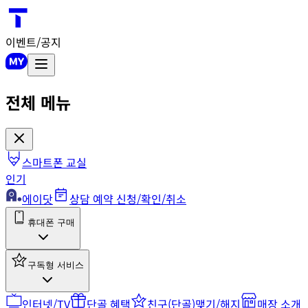
이벤트/공지
전체 메뉴
스마트폰 교실
인기
에이닷
상담 예약 신청/확인/취소
휴대폰 구매
구독형 서비스
인터넷/TV
단골 혜택
친구(단골)맺기/해지
매장 소개