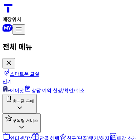
매장위치
전체 메뉴
스마트폰 교실
인기
에이닷
상담 예약 신청/확인/취소
휴대폰 구매
구독형 서비스
인터넷/TV
단골 혜택
친구(단골)맺기/해지
매장 소개