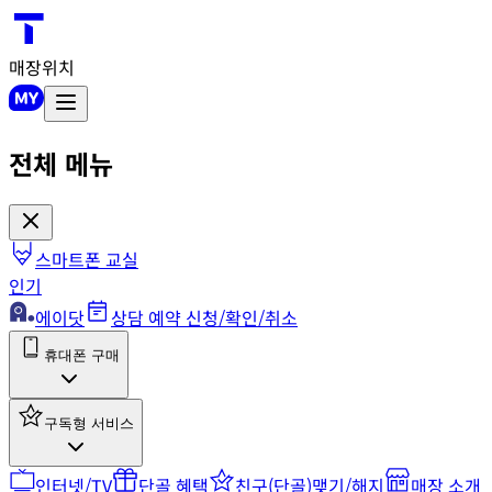
매장위치
전체 메뉴
스마트폰 교실
인기
에이닷
상담 예약 신청/확인/취소
휴대폰 구매
구독형 서비스
인터넷/TV
단골 혜택
친구(단골)맺기/해지
매장 소개