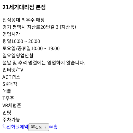
21세기대리점 본점
진심응대 최우수 매장
경기 평택시 지산로20번길 3 (지산동)
영업시간
평일
10:00 ~ 20:00
토요일/공휴일
10:00 ~ 19:00
일요일
영업안함
설날 및 추석 명절에는 영업하지 않습니다.
인터넷/TV
ADT캡스
SK매직
애플
T우주
VR체험존
민팃
주차가능
전화
예약
홈
길안내