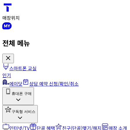
매장위치
전체 메뉴
스마트폰 교실
인기
에이닷
상담 예약 신청/확인/취소
휴대폰 구매
구독형 서비스
인터넷/TV
단골 혜택
친구(단골)맺기/해지
매장 소개