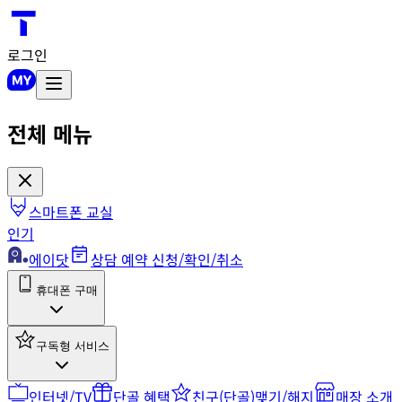
로그인
전체 메뉴
스마트폰 교실
인기
에이닷
상담 예약 신청/확인/취소
휴대폰 구매
구독형 서비스
인터넷/TV
단골 혜택
친구(단골)맺기/해지
매장 소개