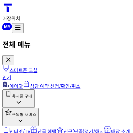
매장위치
전체 메뉴
스마트폰 교실
인기
에이닷
상담 예약 신청/확인/취소
휴대폰 구매
구독형 서비스
인터넷/TV
단골 혜택
친구(단골)맺기/해지
매장 소개