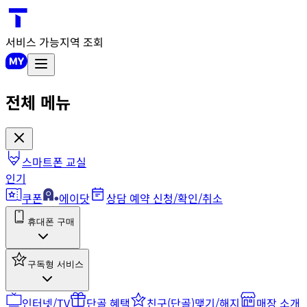
서비스 가능지역 조회
전체 메뉴
스마트폰 교실
인기
쿠폰
에이닷
상담 예약 신청/확인/취소
휴대폰 구매
구독형 서비스
인터넷/TV
단골 혜택
친구(단골)맺기/해지
매장 소개