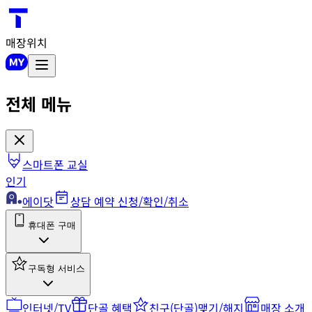
매장위치
전체 메뉴
스마트폰 교실
인기
에이닷
상담 예약 신청/확인/취소
휴대폰 구매
구독형 서비스
인터넷/TV
단골 혜택
친구(단골)맺기/해지
매장 소개