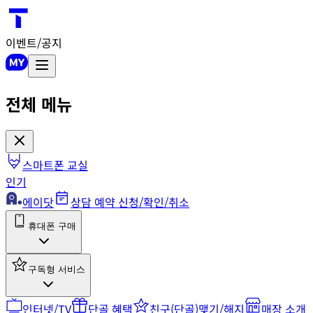
이벤트/공지
전체 메뉴
스마트폰 교실
인기
에이닷
상담 예약 신청/확인/취소
휴대폰 구매
구독형 서비스
인터넷/TV
단골 혜택
친구(단골)맺기/해지
매장 소개