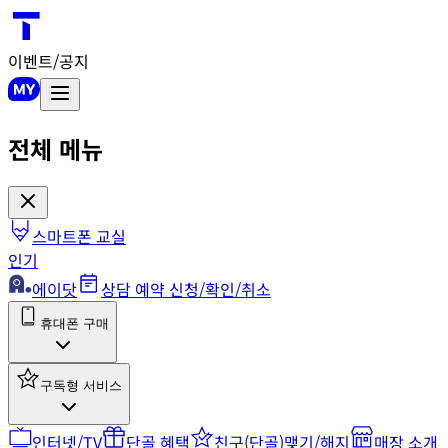
이벤트/공지
전체 메뉴
스마트폰 교실
인기
에이닷
상담 예약 신청/확인/취소
휴대폰 구매
구독형 서비스
인터넷/TV
단골 혜택
친구(단골)맺기/해지
매장 소개