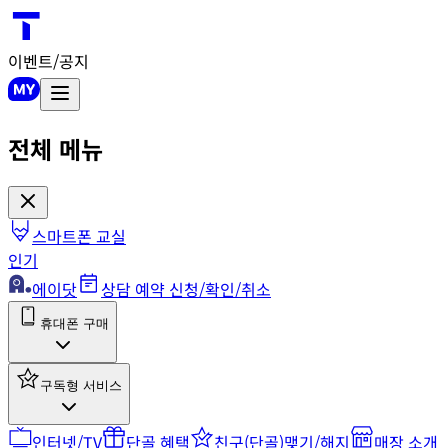
이벤트/공지
전체 메뉴
스마트폰 교실
인기
에이닷
상담 예약 신청/확인/취소
휴대폰 구매
구독형 서비스
인터넷/TV
단골 혜택
친구(단골)맺기/해지
매장 소개