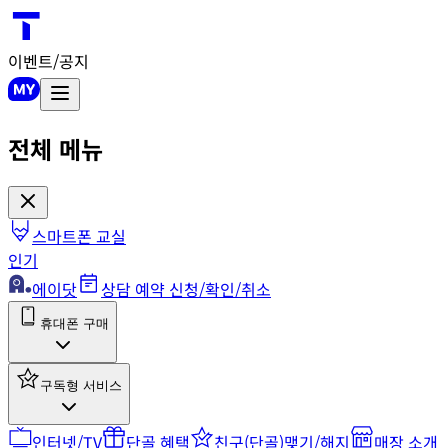
이벤트/공지
전체 메뉴
스마트폰 교실
인기
에이닷
상담 예약 신청/확인/취소
휴대폰 구매
구독형 서비스
인터넷/TV
단골 혜택
친구(단골)맺기/해지
매장 소개