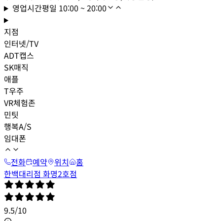
영업시간
평일
10:00 ~ 20:00
지점
인터넷/TV
ADT캡스
SK매직
애플
T우주
VR체험존
민팃
행복A/S
임대폰
전화
예약
위치
홈
한백대리점 화명2호점
9.5
/
10