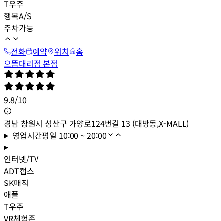
T우주
행복A/S
주차가능
전화
예약
위치
홈
으뜸대리점 본점
9.8
/
10
경남 창원시 성산구 가양로124번길 13 (대방동,X-MALL)
영업시간
평일
10:00 ~ 20:00
인터넷/TV
ADT캡스
SK매직
애플
T우주
VR체험존