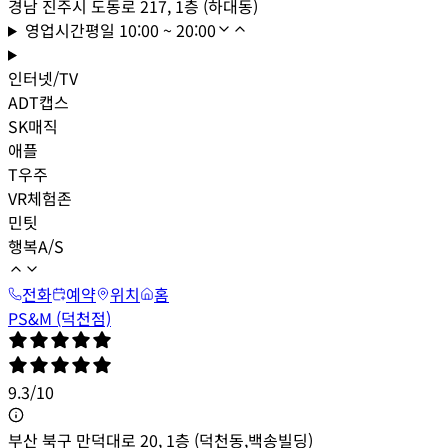
경남 진주시 도동로 217, 1층 (하대동)
영업시간
평일
10:00 ~ 20:00
인터넷/TV
ADT캡스
SK매직
애플
T우주
VR체험존
민팃
행복A/S
전화
예약
위치
홈
PS&M (덕천점)
9.3
/
10
부산 북구 만덕대로 20, 1층 (덕천동,백송빌딩)