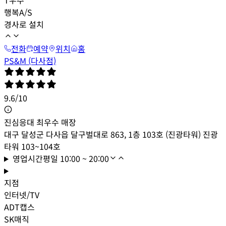
행복A/S
경사로 설치
전화
예약
위치
홈
PS&M (다사점)
9.6
/
10
진심응대 최우수 매장
대구 달성군 다사읍 달구벌대로 863, 1층 103호 (진광타워) 진광
타워 103~104호
영업시간
평일
10:00 ~ 20:00
지점
인터넷/TV
ADT캡스
SK매직