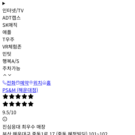
인터넷/TV
ADT캡스
SK매직
애플
T우주
VR체험존
민팃
행복A/S
주차가능
전화
예약
위치
홈
PS&M (해운대점)
9.5
/
10
진심응대 최우수 매장
부산 해운대구 중동1로 17 (중동.혜정빌딩) 101~102