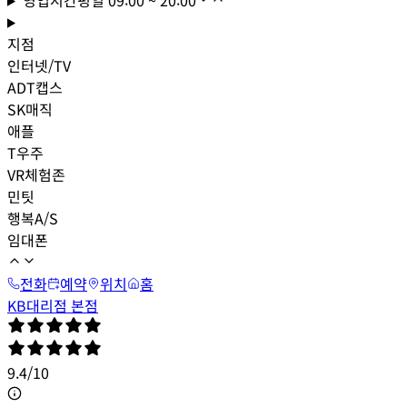
지점
인터넷/TV
ADT캡스
SK매직
애플
T우주
VR체험존
민팃
행복A/S
임대폰
전화
예약
위치
홈
KB대리점 본점
9.4
/
10