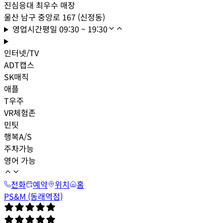
진심응대 최우수 매장
울산 남구 중앙로 167 (신정동)
영업시간
평일
09:30 ~ 19:30
인터넷/TV
ADT캡스
SK매직
애플
T우주
VR체험존
민팃
행복A/S
주차가능
영어 가능
전화
예약
위치
홈
PS&M (동래역점)