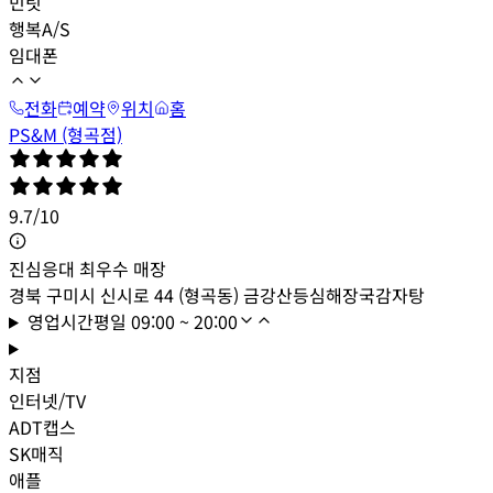
민팃
행복A/S
임대폰
전화
예약
위치
홈
PS&M (형곡점)
9.7
/
10
진심응대 최우수 매장
경북 구미시 신시로 44 (형곡동) 금강산등심해장국감자탕
영업시간
평일
09:00 ~ 20:00
지점
인터넷/TV
ADT캡스
SK매직
애플