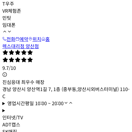
T우주
VR체험존
민팃
임대폰
전화
예약
위치
홈
렉스대리점 양산점
9.7
/
10
진심응대 최우수 매장
경남 양산시 양산역1길 7, 1층 (중부동,양산시외버스터미널) 110-
C
영업시간
평일
10:00 ~ 20:00
인터넷/TV
ADT캡스
SK매직