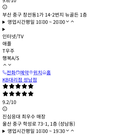
부산 중구 창선동1가 14-2번지 뉴골든 1층
영업시간
평일
10:00 ~ 20:00
인터넷/TV
애플
T우주
행복A/S
전화
예약
위치
홈
KB대리점 성남점
9.2
/
10
진심응대 최우수 매장
울산 중구 학성로 73-1, 1층 (성남동)
영업시간
평일
10:00 ~ 19:30