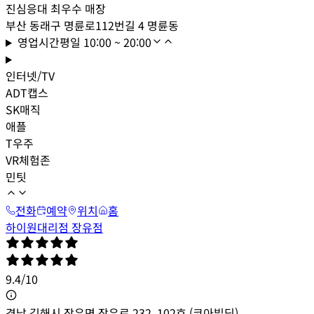
진심응대 최우수 매장
부산 동래구 명륜로112번길 4 명륜동
영업시간
평일
10:00 ~ 20:00
인터넷/TV
ADT캡스
SK매직
애플
T우주
VR체험존
민팃
전화
예약
위치
홈
하이원대리점 장유점
9.4
/
10
경남 김해시 장유면 장유로 232, 102호 (코아빌딩)