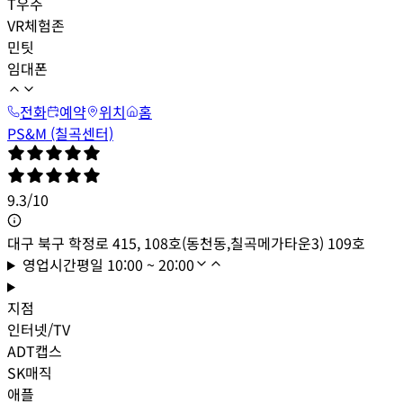
T우주
VR체험존
민팃
임대폰
전화
예약
위치
홈
PS&M (칠곡센터)
9.3
/
10
대구 북구 학정로 415, 108호(동천동,칠곡메가타운3) 109호
영업시간
평일
10:00 ~ 20:00
지점
인터넷/TV
ADT캡스
SK매직
애플