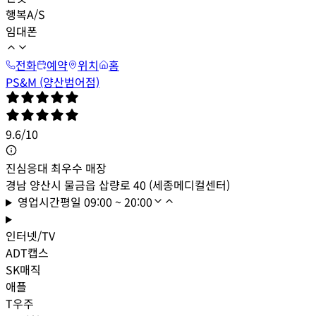
행복A/S
임대폰
전화
예약
위치
홈
PS&M (양산범어점)
9.6
/
10
진심응대 최우수 매장
경남 양산시 물금읍 삽량로 40 (세종메디컬센터)
영업시간
평일
09:00 ~ 20:00
인터넷/TV
ADT캡스
SK매직
애플
T우주