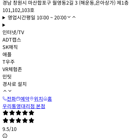
경남 창원시 마산합포구 월영동2길 3 (해운동,은아상가) 제1층
101,102,103호
영업시간
평일
10:00 ~ 20:00
인터넷/TV
ADT캡스
SK매직
애플
T우주
VR체험존
민팃
경사로 설치
전화
예약
위치
홈
우리통영대리점 본점
9.5
/
10