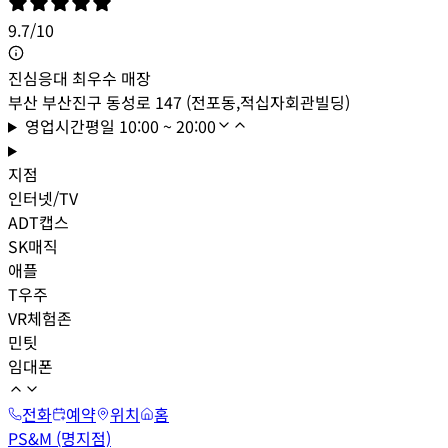
9.7
/
10
진심응대 최우수 매장
부산 부산진구 동성로 147 (전포동,적십자회관빌딩)
영업시간
평일
10:00 ~ 20:00
지점
인터넷/TV
ADT캡스
SK매직
애플
T우주
VR체험존
민팃
임대폰
전화
예약
위치
홈
PS&M (명지점)