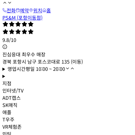
전화
예약
위치
홈
PS&M (포항이동점)
9.8
/
10
진심응대 최우수 매장
경북 포항시 남구 포스코대로 135 (이동)
영업시간
평일
10:00 ~ 20:00
지점
인터넷/TV
ADT캡스
SK매직
애플
T우주
VR체험존
민팃