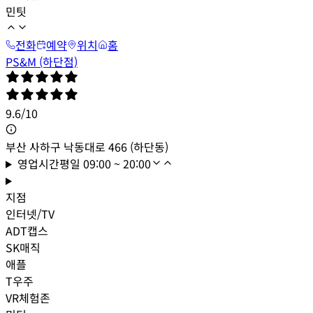
민팃
전화
예약
위치
홈
PS&M (하단점)
9.6
/
10
부산 사하구 낙동대로 466 (하단동)
영업시간
평일
09:00 ~ 20:00
지점
인터넷/TV
ADT캡스
SK매직
애플
T우주
VR체험존