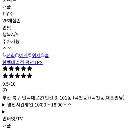
애플
T우주
VR체험존
민팃
행복A/S
주차가능
전화
예약
위치
홈
한백대리점 덕천TPS
9.5
/
10
부산 북구 만덕대로27번길 3, 101동 (덕천동) (덕천동,대흥빌딩)
영업시간
평일
10:00 ~ 18:00
인터넷/TV
애플