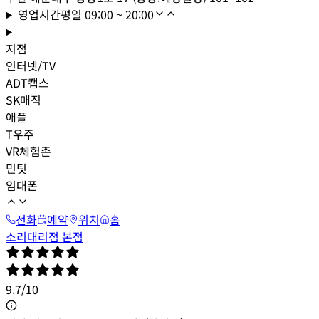
영업시간
평일
09:00 ~ 20:00
지점
인터넷/TV
ADT캡스
SK매직
애플
T우주
VR체험존
민팃
임대폰
전화
예약
위치
홈
소리대리점 본점
9.7
/
10