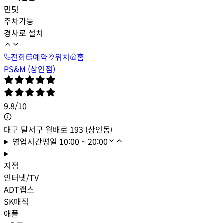
민팃
주차가능
경사로 설치
전화
예약
위치
홈
PS&M (상인점)
9.8
/
10
대구 달서구 월배로 193 (상인동)
영업시간
평일
10:00 ~ 20:00
지점
인터넷/TV
ADT캡스
SK매직
애플