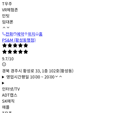
T우주
VR체험존
민팃
임대폰
전화
예약
위치
홈
PS&M (황성동행점)
9.7
/
10
경북 경주시 황성로 33, 1층 102호(황성동)
영업시간
평일
10:00 ~ 20:00
인터넷/TV
ADT캡스
SK매직
애플
T우주