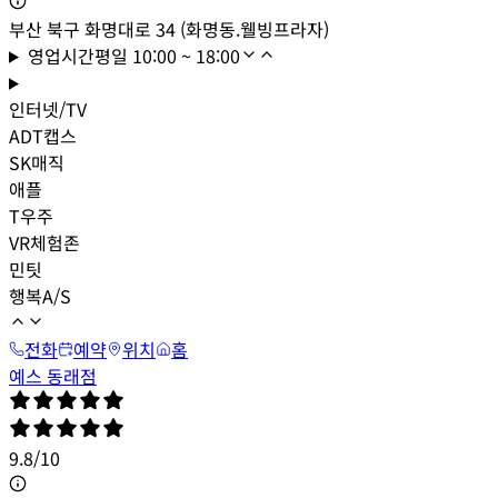
부산 북구 화명대로 34 (화명동.웰빙프라자)
영업시간
평일
10:00 ~ 18:00
인터넷/TV
ADT캡스
SK매직
애플
T우주
VR체험존
민팃
행복A/S
전화
예약
위치
홈
예스 동래점
9.8
/
10