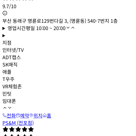
9.7
/
10
부산 동래구 명륜로129번다길 3, (명륜동) 540-7번지 1층
영업시간
평일
10:00 ~ 20:00
지점
인터넷/TV
ADT캡스
SK매직
애플
T우주
VR체험존
민팃
임대폰
전화
예약
위치
홈
PS&M (전포점)