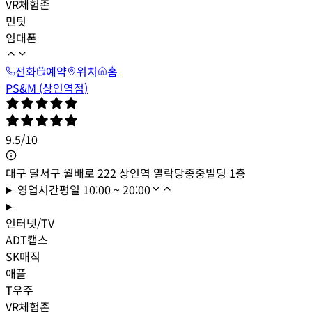
VR체험존
민팃
임대폰
전화
예약
위치
홈
PS&M (상인역점)
9.5
/
10
대구 달서구 월배로 222 상인역 열락당종중빌딩 1층
영업시간
평일
10:00 ~ 20:00
인터넷/TV
ADT캡스
SK매직
애플
T우주
VR체험존