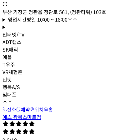
부산 기장군 정관읍 정관로 561, (정관타워) 103호
영업시간
평일
10:00 ~ 18:00
인터넷/TV
ADT캡스
SK매직
애플
T우주
VR체험존
민팃
행복A/S
임대폰
전화
예약
위치
홈
예스 광복스마트점
9.6
/
10