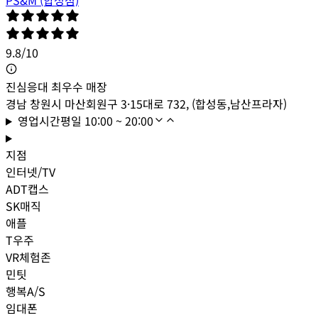
9.8
/
10
진심응대 최우수 매장
경남 창원시 마산회원구 3·15대로 732, (합성동,남산프라자)
영업시간
평일
10:00 ~ 20:00
지점
인터넷/TV
ADT캡스
SK매직
애플
T우주
VR체험존
민팃
행복A/S
임대폰