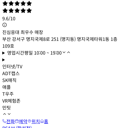
9.6
/
10
진심응대 최우수 매장
부산 강서구 명지국제8로 251 (명지동) 명지국제타워1동 1층
109호
영업시간
평일
10:00 ~ 19:00
인터넷/TV
ADT캡스
SK매직
애플
T우주
VR체험존
민팃
전화
예약
위치
홈
PS&M (합성점)