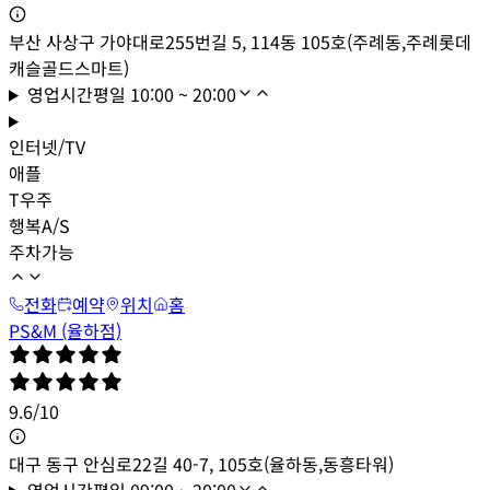
부산 사상구 가야대로255번길 5, 114동 105호(주례동,주례롯데
캐슬골드스마트)
영업시간
평일
10:00 ~ 20:00
인터넷/TV
애플
T우주
행복A/S
주차가능
전화
예약
위치
홈
PS&M (율하점)
9.6
/
10
대구 동구 안심로22길 40-7, 105호(율하동,동흥타워)
영업시간
평일
09:00 ~ 20:00