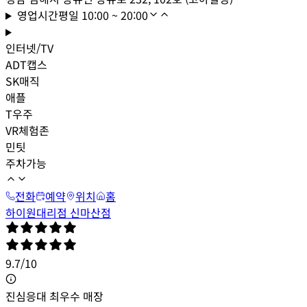
영업시간
평일
10:00 ~ 20:00
인터넷/TV
ADT캡스
SK매직
애플
T우주
VR체험존
민팃
주차가능
전화
예약
위치
홈
하이원대리점 신마산점
9.7
/
10
진심응대 최우수 매장