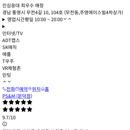
진심응대 최우수 매장
경남 통영시 무전4길 10, 104호 (무전동,주영에이스빌4차상가)
영업시간
평일
10:00 ~ 20:00
인터넷/TV
ADT캡스
SK매직
애플
T우주
VR체험존
민팃
전화
예약
위치
홈
PS&M (문덕점)
9.7
/
10