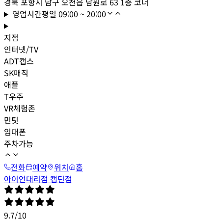
경북 포항시 남구 오천읍 남원로 63 1층 코너
영업시간
평일
09:00 ~ 20:00
지점
인터넷/TV
ADT캡스
SK매직
애플
T우주
VR체험존
민팃
임대폰
주차가능
전화
예약
위치
홈
아이언대리점 캡틴점
9.7
/
10