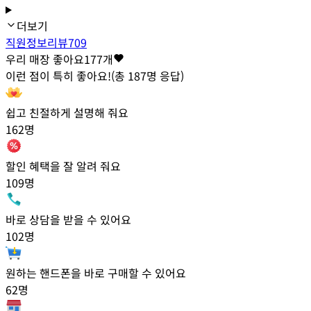
더보기
직원정보
리뷰
709
우리 매장 좋아요
177
개
이런 점이 특히 좋아요!
(총
187
명 응답)
쉽고 친절하게 설명해 줘요
162
명
할인 혜택을 잘 알려 줘요
109
명
바로 상담을 받을 수 있어요
102
명
원하는 핸드폰을 바로 구매할 수 있어요
62
명