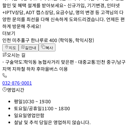
할인 및 혜택 설계를 받아보세요~ 신규가입, 기기변경, 인터넷
+IPTV상담, ADT 캡스상담, 요금수납, 명의 변경 등 고객님의 다
양한 문의를 최선을 다해 신속하게 도와드리겠습니다. 언제든 편
하게 방문해 주세요!
더보기
인천 미추홀구 한나루로 400 (학익동, 학익시장)
지도
길안내
복사
오시는 길
- 구술약도:학익동 농협사거리 맞은편 - 대중교통:인천 중구/남구
지역 지하철 하차 후마을버스 이용
032-876-0001
영업시간
평일
10:30 ~ 19:00
토요일/공휴일
11:00 ~ 18:00
일요일
영업안함
설날 및 추석 당일은 영업하지 않습니다.