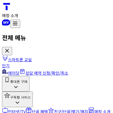
매장 소개
전체 메뉴
스마트폰 교실
인기
에이닷
상담 예약 신청/확인/취소
휴대폰 구매
구독형 서비스
인터넷/TV
단골 혜택
친구(단골)맺기/해지
매장 소개