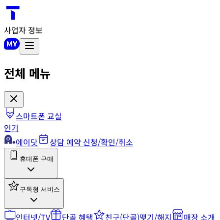
사업자 정보
전체 메뉴
스마트폰 교실
인기
에이닷
상담 예약 신청/확인/취소
휴대폰 구매
구독형 서비스
인터넷/TV
단골 혜택
친구(단골)맺기/해지
매장 소개