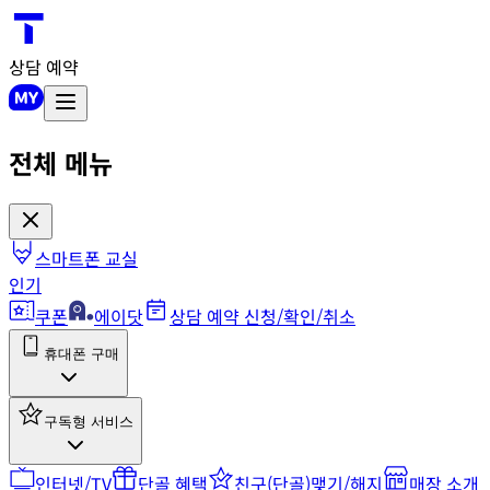
상담 예약
전체 메뉴
스마트폰 교실
인기
쿠폰
에이닷
상담 예약 신청/확인/취소
휴대폰 구매
구독형 서비스
인터넷/TV
단골 혜택
친구(단골)맺기/해지
매장 소개