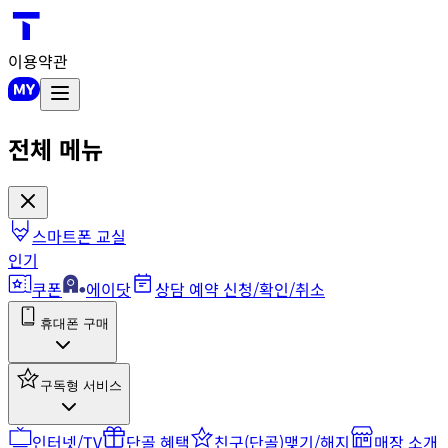
이용약관
전체 메뉴
스마트폰 교실
인기
쿠폰
에이닷
상담 예약 신청/확인/취소
휴대폰 구매
구독형 서비스
인터넷/TV
단골 혜택
친구(단골)맺기/해지
매장 소개