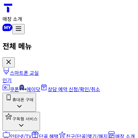
매장 소개
전체 메뉴
스마트폰 교실
인기
쿠폰
에이닷
상담 예약 신청/확인/취소
휴대폰 구매
구독형 서비스
인터넷/TV
단골 혜택
친구(단골)맺기/해지
매장 소개