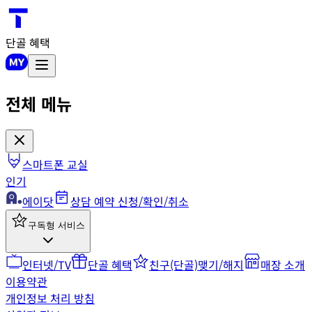
단골 혜택
전체 메뉴
스마트폰 교실
인기
에이닷
상담 예약 신청/확인/취소
구독형 서비스
인터넷/TV
단골 혜택
친구(단골)맺기/해지
매장 소개
이용약관
개인정보 처리 방침