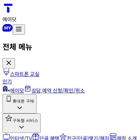
에이닷
전체 메뉴
스마트폰 교실
인기
에이닷
상담 예약 신청/확인/취소
휴대폰 구매
구독형 서비스
인터넷/TV
단골 혜택
친구(단골)맺기/해지
매장 소개