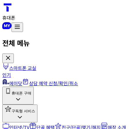
휴대폰
전체 메뉴
스마트폰 교실
인기
에이닷
상담 예약 신청/확인/취소
휴대폰 구매
구독형 서비스
인터넷/TV
단골 혜택
친구(단골)맺기/해지
매장 소개