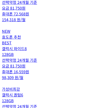
선택약정 24개월 기준
요금
81,750
원
휴대폰
72,568
원
154,318
원/월
NEW
효도폰 추천
BEST
갤럭시 와이드8
128GB
선택약정 24개월 기준
요금
81,750
원
휴대폰
16,559
원
98,309
원/월
가성비최강
갤럭시 퀀텀6
128GB
선택약정 24개월 기준