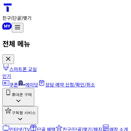
친구(단골)맺기
전체 메뉴
스마트폰 교실
인기
쿠폰
에이닷
상담 예약 신청/확인/취소
휴대폰 구매
구독형 서비스
인터넷/TV
단골 혜택
친구(단골)맺기/해지
매장 소개