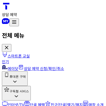
상담 예약
전체 메뉴
스마트폰 교실
인기
에이닷
상담 예약 신청/확인/취소
휴대폰 구매
구독형 서비스
인터넷/TV
단골 혜택
친구(단골)맺기/해지
매장 소개