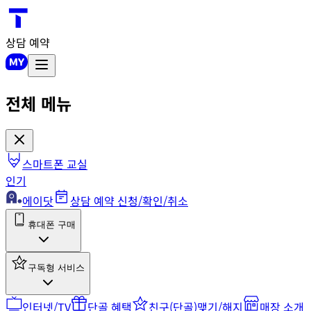
상담 예약
전체 메뉴
스마트폰 교실
인기
에이닷
상담 예약 신청/확인/취소
휴대폰 구매
구독형 서비스
인터넷/TV
단골 혜택
친구(단골)맺기/해지
매장 소개