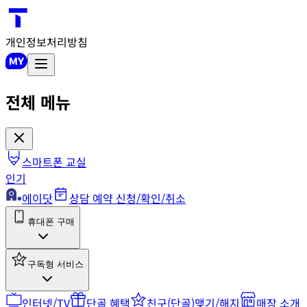
개인정보처리방침
전체 메뉴
스마트폰 교실
인기
에이닷
상담 예약 신청/확인/취소
휴대폰 구매
구독형 서비스
인터넷/TV
단골 혜택
친구(단골)맺기/해지
매장 소개