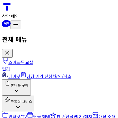
상담 예약
전체 메뉴
스마트폰 교실
인기
에이닷
상담 예약 신청/확인/취소
휴대폰 구매
구독형 서비스
인터넷/TV
단골 혜택
친구(단골)맺기/해지
매장 소개