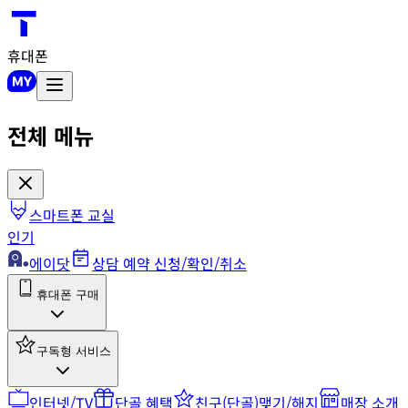
휴대폰
전체 메뉴
스마트폰 교실
인기
에이닷
상담 예약 신청/확인/취소
휴대폰 구매
구독형 서비스
인터넷/TV
단골 혜택
친구(단골)맺기/해지
매장 소개