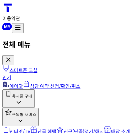
이용약관
전체 메뉴
스마트폰 교실
인기
에이닷
상담 예약 신청/확인/취소
휴대폰 구매
구독형 서비스
인터넷/TV
단골 혜택
친구(단골)맺기/해지
매장 소개