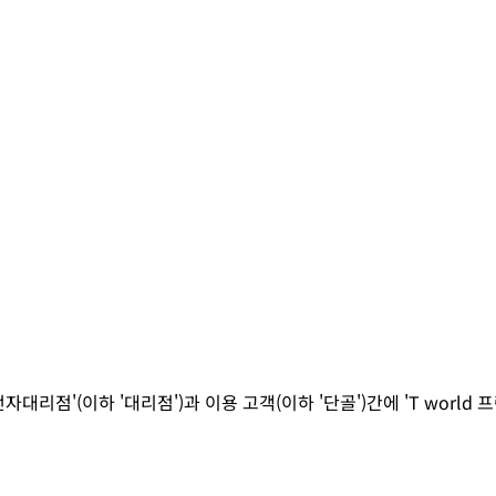
전자대리점
'(이하 '대리점')과 이용 고객(이하 '단골')간에 'T wor