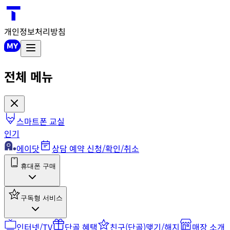
개인정보처리방침
전체 메뉴
스마트폰 교실
인기
에이닷
상담 예약 신청/확인/취소
휴대폰 구매
구독형 서비스
인터넷/TV
단골 혜택
친구(단골)맺기/해지
매장 소개