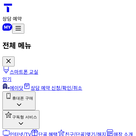
상담 예약
전체 메뉴
스마트폰 교실
인기
에이닷
상담 예약 신청/확인/취소
휴대폰 구매
구독형 서비스
인터넷/TV
단골 혜택
친구(단골)맺기/해지
매장 소개