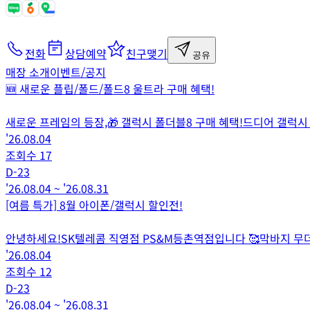
전화
상담예약
친구맺기
공유
매장 소개
이벤트/공지
🆕 새로운 플립/폴드/폴드8 울트라 구매 혜택!
새로운 프레임의 등장,🎁 갤럭시 폴더블8 구매 혜택!드디어 갤럭시
'26.08.04
조회수
17
D-
23
'26.08.04
~
'26.08.31
[여름 특가] 8월 아이폰/갤럭시 할인전!
안녕하세요!SK텔레콤 직영점 PS&M등촌역점입니다 🥰막바지 무더위
'26.08.04
조회수
12
D-
23
'26.08.04
~
'26.08.31