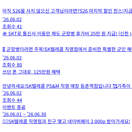
아직 S26을 사지 않으신 고객님이라면?S26 마지막 할인 찬스!지금
'26.06.02
조회수
41
🪖 SKT로 통신사 이동만 해도 군장병 휴가비 25만 원 지급! (신한
🎖️ 군장병이라면 주목!SK텔레콤 직영점에서 준비한 특별한 군인 혜택,
'26.06.02
조회수
80
쓰던 폰 그대로, 125만원 혜택
안녕하세요!SK텔레콤 PS&M 직영 매장 등촌역점입니다 🥰가족이 함
'26.06.02
조회수
44
이벤트 종료
'26.06.01
~
'26.06.30
🙋‍♂️SK텔레콤 직영점과 친구 맺고 네이버페이 2,000p 받아가세요!