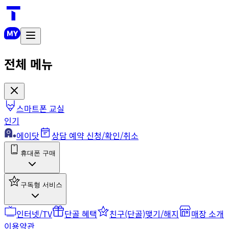
전체 메뉴
스마트폰 교실
인기
에이닷
상담 예약 신청/확인/취소
휴대폰 구매
구독형 서비스
인터넷/TV
단골 혜택
친구(단골)맺기/해지
매장 소개
이용약관