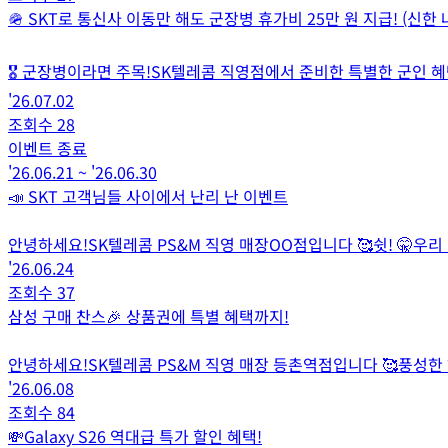
🪖 SKT로 통신사 이동만 해도 군장병 휴가비 25만 원 지급! (신한
🎖️ 군장병이라면 주목!SK텔레콤 직영점에서 준비한 특별한 군인 혜택,
'26.07.02
조회수
28
이벤트 종료
'26.06.21
~
'26.06.30
📣 SKT 고객님들 사이에서 난리 난 이벤트
안녕하세요!SK텔레콤 PS&M 직영 매장OO점입니다 🥰쉿! 🤫우
'26.06.24
조회수
37
삼성 구매 찬스🎉 상품권에 특별 혜택까지!
안녕하세요!SK텔레콤 PS&M 직영 매장 등촌역점입니다 🥰풍성한
'26.06.08
조회수
84
💸Galaxy S26 역대급 특가 할인 혜택!