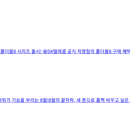
 폴더블8 시리즈 출시! 🤩SK텔레콤 공식 직영점의 폴더블8 구매 
가 기승을 부리는 8월!8월의 끝자락, 새 폰으로 훌쩍 바꾸고 싶은