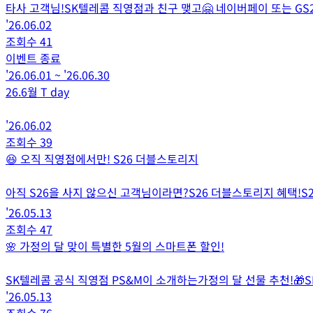
타사 고객님!SK텔레콤 직영점과 친구 맺고🤗 네이버페이 또는 GS25 10
'26.06.02
조회수
41
이벤트 종료
'26.06.01
~
'26.06.30
26.6월 T day
'26.06.02
조회수
39
😆 오직 직영점에서만! S26 더블스토리지
아직 S26을 사지 않으신 고객님이라면?S26 더블스토리지 혜택!S
'26.05.13
조회수
47
🌸 가정의 달 맞이 특별한 5월의 스마트폰 할인!
SK텔레콤 공식 직영점 PS&M이 소개하는가정의 달 선물 추천!🎁S
'26.05.13
조회수
76