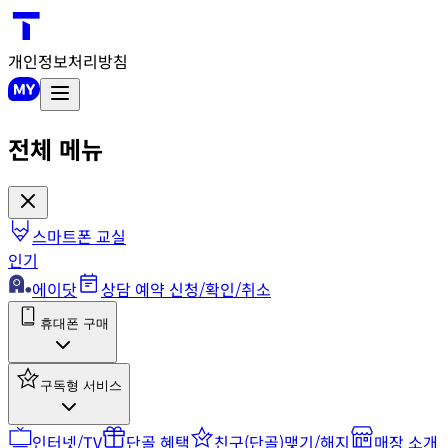
개인정보처리방침
전체 메뉴
스마트폰 교실
인기
에이닷
상담 예약 신청/확인/취소
휴대폰 구매
구독형 서비스
인터넷/TV
단골 혜택
친구(단골)맺기/해지
매장 소개