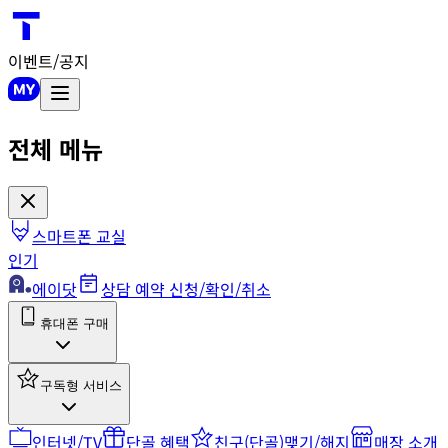
이벤트/공지
전체 메뉴
스마트폰 교실
인기
에이닷
상담 예약 신청/확인/취소
휴대폰 구매
구독형 서비스
인터넷/TV
단골 혜택
친구(단골)맺기/해지
매장 소개