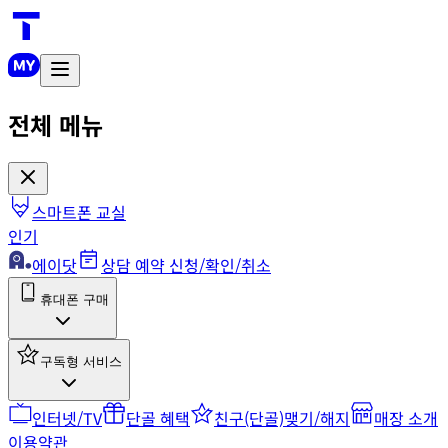
전체 메뉴
스마트폰 교실
인기
에이닷
상담 예약 신청/확인/취소
휴대폰 구매
구독형 서비스
인터넷/TV
단골 혜택
친구(단골)맺기/해지
매장 소개
이용약관