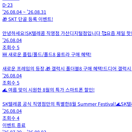
D-
23
'26.08.04
~
'26.08.31
🎁 SKT 단골 등록 이벤트!
안녕하세요!SK텔레콤 직영점 가산디지털점입니다 🥰요즘 제일 핫한
'26.08.04
조회수
5
🆕 새로운 플립/폴드/폴드8 울트라 구매 혜택!
새로운 프레임의 등장,🎁 갤럭시 폴더블8 구매 혜택!드디어 갤럭시
'26.08.04
조회수
5
🌊 여름 맞이 시원한 8월의 특가 스마트폰 할인!
SK텔레콤 공식 직영점만의 특별한8월 Summer Festival!🌊SK
'26.08.04
조회수
4
이벤트 종료
'26.07.29
~
'26.08.03