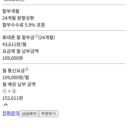
할부개월
24
개월 분할상환
할부수수료 5.9% 포함
①
휴대폰 월 할부금
(
24
개월)
43,611
원/월
요금제 월 납부금액
109,000
원
②
월 통신요금
109,000
원/월
월 예상 납부 금액
① + ②
152,611
원
전화문의
상담예약
주문하기