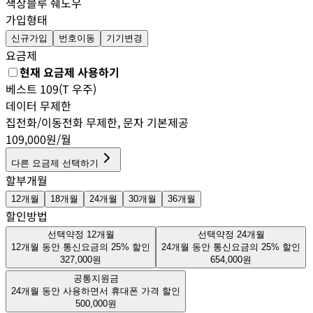
색상
블루 쉐도우
가입형태
신규가입
번호이동
기기변경
요금제
현재 요금제 사용하기
베스트 109(T 우주)
데이터
무제한
집전화/이동전화 무제한
, 문자
기본제공
109,000
원/월
다른 요금제 선택하기
할부개월
12
개월
18
개월
24
개월
30
개월
36
개월
할인방법
선택약정 12개월
선택약정 24개월
12개월 동안 통신요금의 25% 할인
24개월 동안 통신요금의 25% 할인
327,000
원
654,000
원
공통지원금
24개월 동안 사용하면서 휴대폰 가격 할인
500,000
원