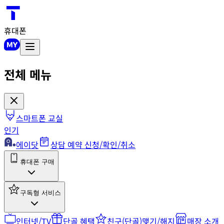
휴대폰
전체 메뉴
스마트폰 교실
인기
에이닷
상담 예약 신청/확인/취소
휴대폰 구매
구독형 서비스
인터넷/TV
단골 혜택
친구(단골)맺기/해지
매장 소개