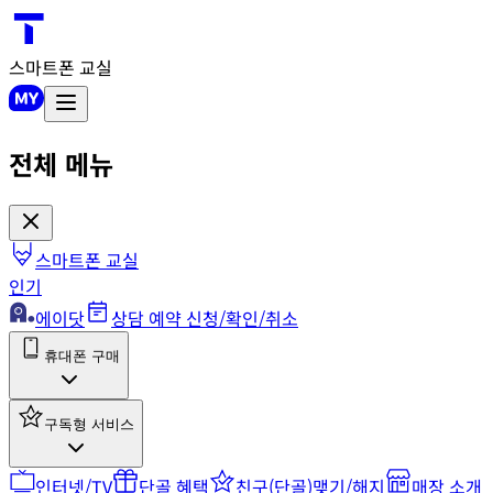
스마트폰 교실
전체 메뉴
스마트폰 교실
인기
에이닷
상담 예약 신청/확인/취소
휴대폰 구매
구독형 서비스
인터넷/TV
단골 혜택
친구(단골)맺기/해지
매장 소개