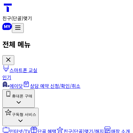
친구(단골)맺기
전체 메뉴
스마트폰 교실
인기
에이닷
상담 예약 신청/확인/취소
휴대폰 구매
구독형 서비스
인터넷/TV
단골 혜택
친구(단골)맺기/해지
매장 소개