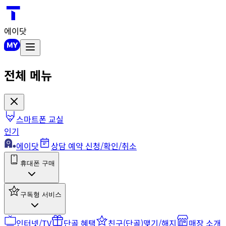
에이닷
전체 메뉴
스마트폰 교실
인기
에이닷
상담 예약 신청/확인/취소
휴대폰 구매
구독형 서비스
인터넷/TV
단골 혜택
친구(단골)맺기/해지
매장 소개