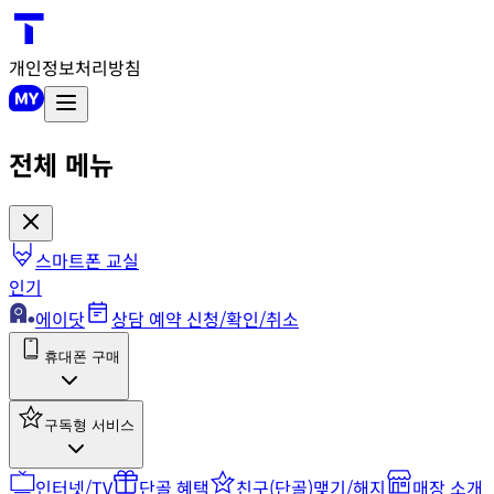
개인정보처리방침
전체 메뉴
스마트폰 교실
인기
에이닷
상담 예약 신청/확인/취소
휴대폰 구매
구독형 서비스
인터넷/TV
단골 혜택
친구(단골)맺기/해지
매장 소개