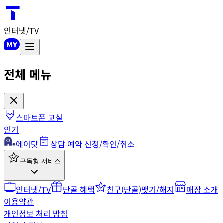
인터넷/TV
전체 메뉴
스마트폰 교실
인기
에이닷
상담 예약 신청/확인/취소
구독형 서비스
인터넷/TV
단골 혜택
친구(단골)맺기/해지
매장 소개
이용약관
개인정보 처리 방침