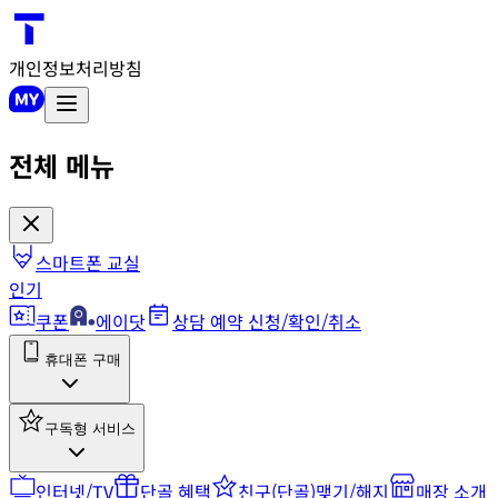
개인정보처리방침
전체 메뉴
스마트폰 교실
인기
쿠폰
에이닷
상담 예약 신청/확인/취소
휴대폰 구매
구독형 서비스
인터넷/TV
단골 혜택
친구(단골)맺기/해지
매장 소개