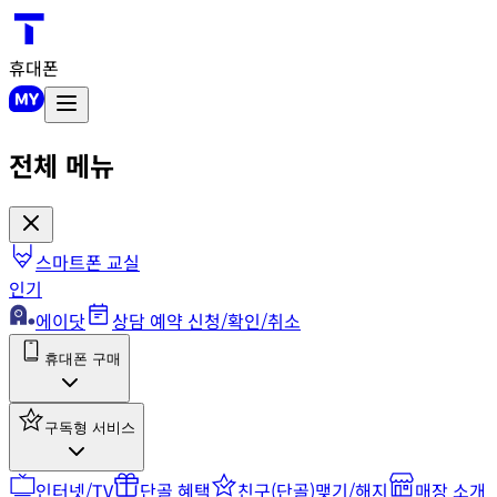
휴대폰
전체 메뉴
스마트폰 교실
인기
에이닷
상담 예약 신청/확인/취소
휴대폰 구매
구독형 서비스
인터넷/TV
단골 혜택
친구(단골)맺기/해지
매장 소개