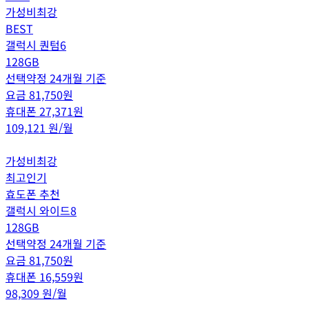
가성비최강
BEST
갤럭시 퀀텀6
128GB
선택약정 24개월 기준
요금
81,750
원
휴대폰
27,371
원
109,121
원/월
가성비최강
최고인기
효도폰 추천
갤럭시 와이드8
128GB
선택약정 24개월 기준
요금
81,750
원
휴대폰
16,559
원
98,309
원/월