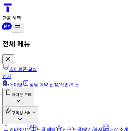
단골 혜택
전체 메뉴
스마트폰 교실
인기
에이닷
상담 예약 신청/확인/취소
휴대폰 구매
구독형 서비스
인터넷/TV
단골 혜택
친구(단골)맺기/해지
매장 소개