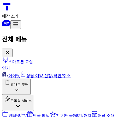
매장 소개
전체 메뉴
스마트폰 교실
인기
에이닷
상담 예약 신청/확인/취소
휴대폰 구매
구독형 서비스
인터넷/TV
단골 혜택
친구(단골)맺기/해지
매장 소개