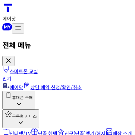
에이닷
전체 메뉴
스마트폰 교실
인기
에이닷
상담 예약 신청/확인/취소
휴대폰 구매
구독형 서비스
인터넷/TV
단골 혜택
친구(단골)맺기/해지
매장 소개